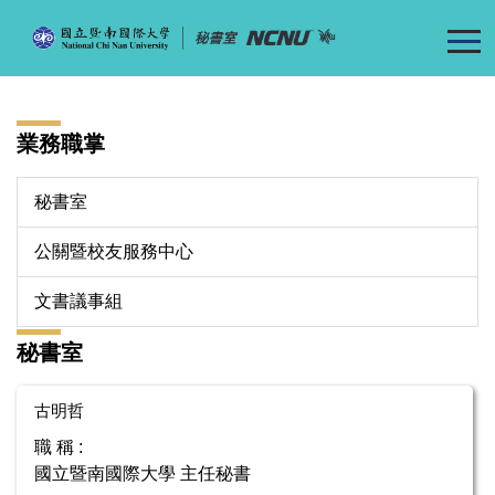
跳
到
主
要
內
業務職掌
容
區
秘書室
公關暨校友服務中心
文書議事組
秘書室
古明哲
職 稱 :
國立暨南國際大學 主任秘書